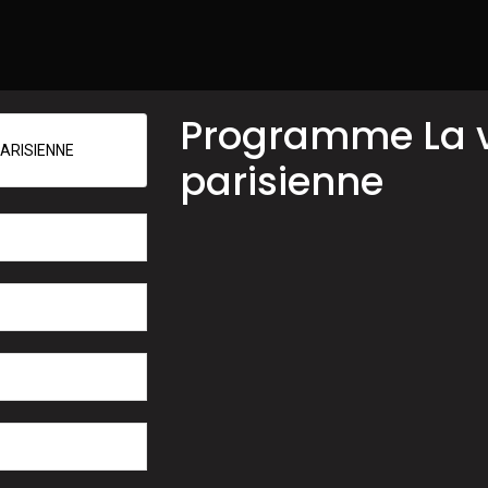
Programme La v
ARISIENNE
parisienne
127
3 Mo
1
3 août 2024