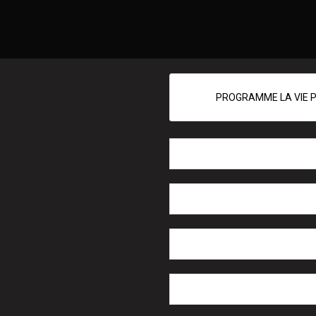
PROGRAMME LA VIE P
Télécharger
Taille du fichier
Nombre de fichiers
Date de création