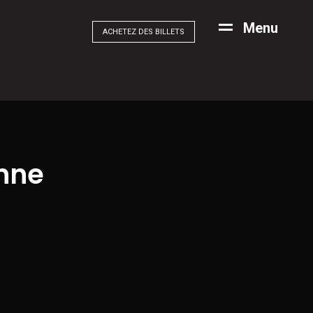
M
e
n
u
ACHETEZ DES BILLETS
nne