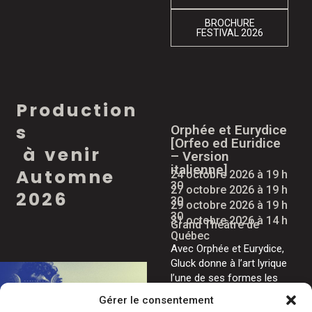
BROCHURE
FESTIVAL 2026
P
r
o
d
u
c
t
i
o
n
s
Orphée et Eurydice
[Orfeo ed Euridice
à
v
e
n
i
r
– Version
italienne]
A
u
t
o
m
n
e
24 octobre 2026 à 19 h
30
27 octobre 2026 à 19 h
2
0
2
6
30
29 octobre 2026 à 19 h
30
31 octobre 2026 à 14 h
Grand Théâtre de
Québec
Avec Orphée et Eurydice,
Gluck donne à l’art lyrique
l’une de ses formes les
plus pures. À travers
Gérer le consentement
cette histoire d’amour