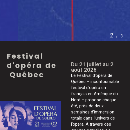
2
3
F
e
s
t
i
v
a
l
d
'
o
p
é
r
a
d
e
Du 21 juillet au 2
août 2026
Q
u
é
b
e
c
Le Festival d’opéra de
Québec – incontournable
festival d’opéra en
français en Amérique du
Nord – propose chaque
été, près de deux
semaines d’immersion
totale dans l’univers de
l’opéra. À travers des