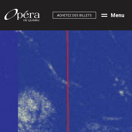
M
e
n
u
ACHETEZ DES BILLETS