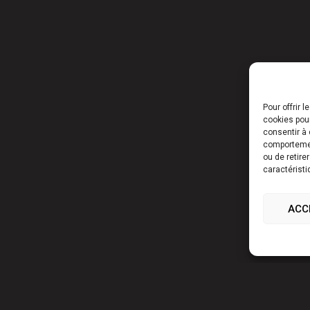
Pour offrir 
cookies pour
consentir à 
comportement
ou de retire
caractéristi
ACC