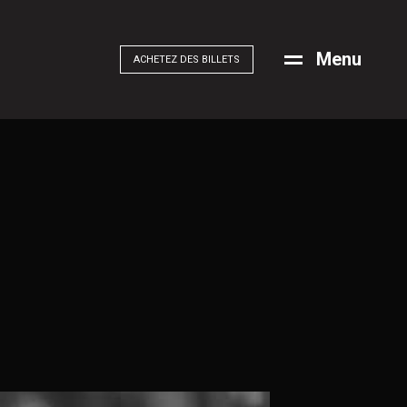
M
e
n
u
ACHETEZ DES BILLETS