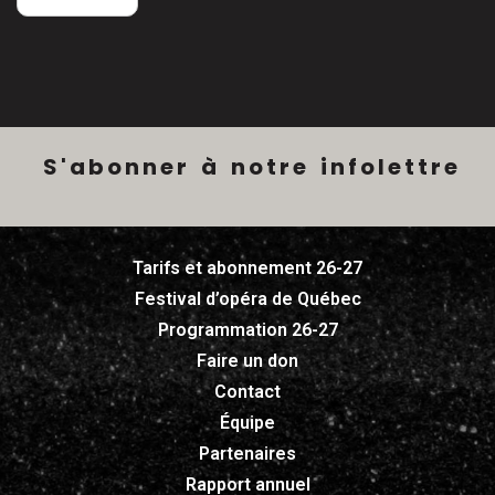
S
'
a
b
o
n
n
e
r
à
n
o
t
r
e
i
n
f
o
l
e
t
t
r
e
Tarifs et abonnement 26-27
Festival d’opéra de Québec
Programmation 26-27
Faire un don
Contact
Équipe
Partenaires
Rapport annuel