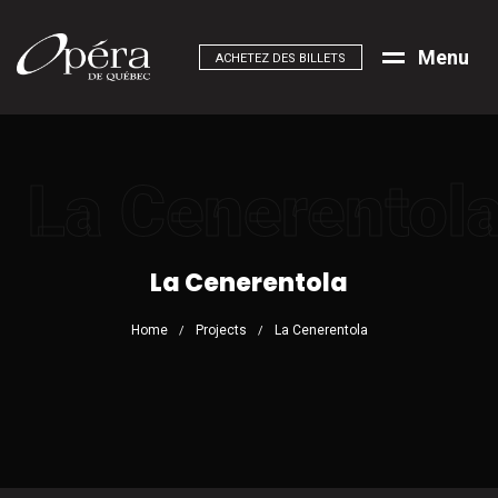
M
e
n
u
ACHETEZ DES BILLETS
La Cenerentol
La Cenerentola
Home
Projects
La Cenerentola
/
/