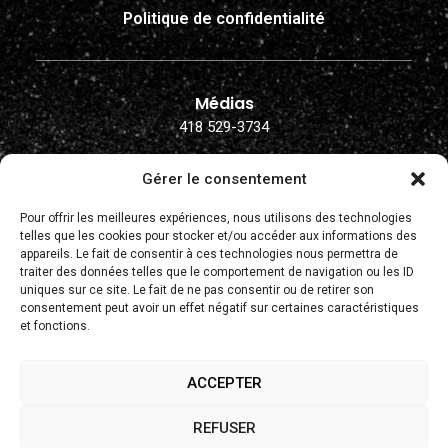
Politique de confidentialité
Médias
418 529-3734
Billetterie du Grand Théâtre de Québec
Gérer le consentement
418 643-8131
Pour offrir les meilleures expériences, nous utilisons des technologies
Opéra de Québec
telles que les cookies pour stocker et/ou accéder aux informations des
appareils. Le fait de consentir à ces technologies nous permettra de
1220 Av. Taché
traiter des données telles que le comportement de navigation ou les ID
Québec (Québec) G1R 3B4
uniques sur ce site. Le fait de ne pas consentir ou de retirer son
418 529-4142
consentement peut avoir un effet négatif sur certaines caractéristiques
et fonctions.
info@operadequebec.com
ACCEPTER
REFUSER
Pour toute question au sujet du traitement ou de la mise à jour de vos