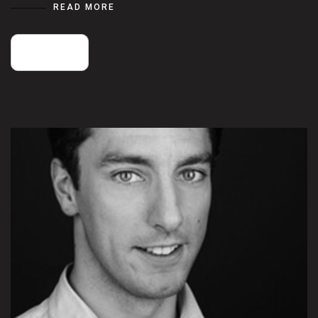
READ MORE
25
août