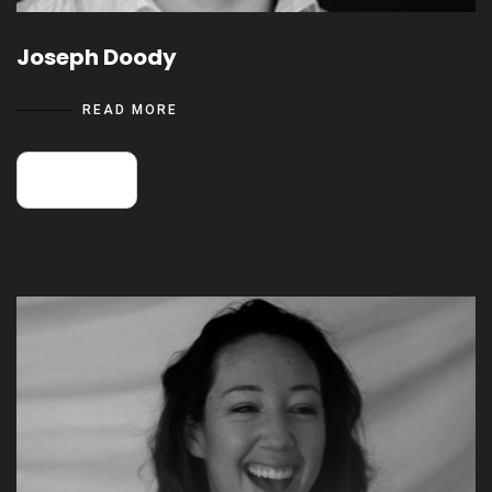
Joseph Doody
READ MORE
25
août