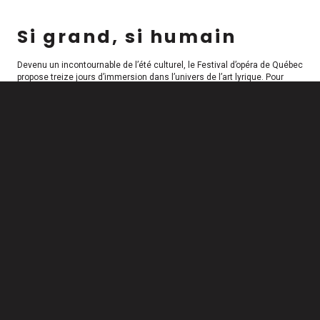
Si grand, si humain
Devenu un incontournable de l’été culturel, le Festival d’opéra de Québec
propose treize jours d’immersion dans l’univers de l’art lyrique. Pour
e
cette 15
édition, il présente une programmation riche, cohérente et
résolument ancrée chez nous, mettant en lumière le talent
exceptionnel des plus belles voix d’ici.
En tête d’affiche, le chef-d’œuvre tragique de Francis Poulenc,
Dialogues
des Carmélites
, réunira quelques-unes des plus grandes voix lyriques du
Québec dans une production phare empreinte de courage et
d’humanité. Résonnant intimement avec l’histoire et le riche héritage
des communautés religieuses féminines de Québec, cette œuvre
promet un moment d’une rare intensité.
Entre mémoire, patrimoine et transmission, la programmation propose
un voyage unique à travers cinq siècles de musique : des origines de
l’art lyrique avec Monteverdi jusqu’aux créations contemporaines de
Laurence Jobidon et Pascale St-Onge (
L’hiver attend beaucoup de moi
) et
de Jean-François Mailloux (
Fables lyriques pour petits et grands enfants
),
le rendez-vous familial par excellence, sans oublier un vibrant
hommage à l’héritage de Lionel Daunais (
Ma belle opérette !
).